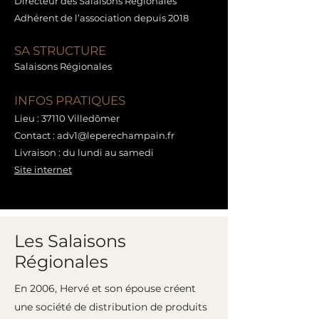
Directeur des Salaisons Régionales
Adhérent de l’association depuis 2018
SA STRUCTURE
Salaisons Régionales
INFOS PRATIQUES
Lieu : 37110 Villedômer
Contact : adv1@leperechampain.fr
Livraison : du lundi au samedi
Site internet
Les Salaisons
Régionales
En 2006, Hervé et son épouse créent
une société de distribution de produits