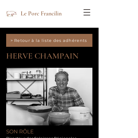
Le Porc Francilin
> Retour à la liste des adhérents
HERVE CHAMPAIN
SON RÔLE