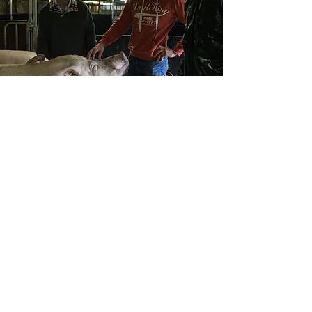
La proximité, la
condition d’une
amélioration continue
de la filière
Il est extrêmement rare d’intégrer tous
les maillons d’une filière au sein d’une
même structure. C’est notre richesse.
L’originalité et la qualité de notre
démarche, c’est
l’implication de chaque